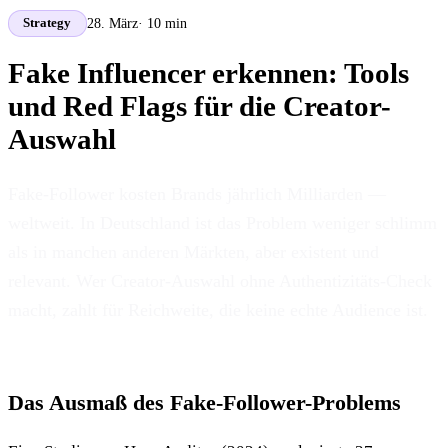
28. März
· 10 min
Strategy
Fake Influencer erkennen: Tools
und Red Flags für die Creator-
Auswahl
Fake-Follower kosten Brands jährlich Milliarden —
weltweit. In Deutschland ist das Problem weniger schlimm
als in manchen anderen Märkten, aber existent und
relevant. Wer Creator-Auswahl ohne Authentizitäts-Check
macht, zahlt für Reichweite, die keine echte Audience ist.
Das Ausmaß des Fake-Follower-Problems